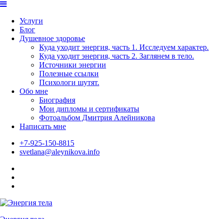
Skip
to
Услуги
content
Блог
Душевное здоровье
Куда уходит энергия, часть 1. Исследуем характер.
Куда уходит энергия, часть 2. Заглянем в тело.
Источники энергии
Полезные ссылки
Психологи шутят.
Обо мне
Биография
Мои дипломы и сертификаты
Фотоальбом Дмитрия Алейникова
Написать мне
+7-925-150-8815
svetlana@aleynikova.info
Facebook
Instagram
B17
—
Сайт
психологов