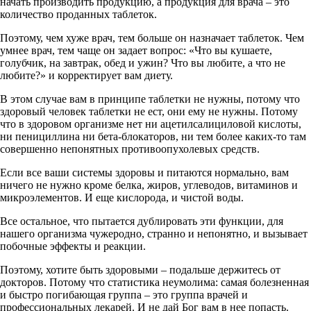
начать производить продукцию, а продукция для врача – это
количество проданных таблеток.
Поэтому, чем хуже врач, тем больше он назначает таблеток. Чем
умнее врач, тем чаще он задает вопрос: «Что вы кушаете,
голубчик, на завтрак, обед и ужин? Что вы любите, а что не
любите?» и корректирует вам диету.
В этом случае вам в принципе таблетки не нужны, потому что
здоровый человек таблетки не ест, они ему не нужны. Потому
что в здоровом организме нет ни ацетилсалициловой кислоты,
ни пенициллина ни бета-блокаторов, ни тем более каких-то там
совершенно непонятных противоопухолевых средств.
Если все ваши системы здоровы и питаются нормально, вам
ничего не нужно кроме белка, жиров, углеводов, витаминов и
микроэлементов. И еще кислорода, и чистой воды.
Все остальное, что пытается дублировать эти функции, для
нашего организма чужеродно, странно и непонятно, и вызывает
побочные эффекты и реакции.
Поэтому, хотите быть здоровыми – подальше держитесь от
докторов. Потому что статистика неумолима: самая болезненная
и быстро погибающая группа – это группа врачей и
профессиональных лекарей. И не дай Бог вам в нее попасть.