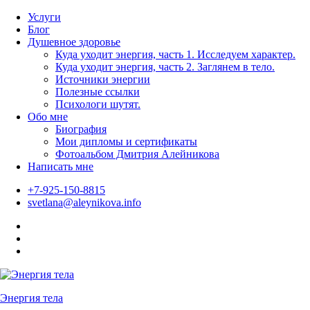
Skip
Услуги
to
Блог
content
Душевное здоровье
Куда уходит энергия, часть 1. Исследуем характер.
Куда уходит энергия, часть 2. Заглянем в тело.
Источники энергии
Полезные ссылки
Психологи шутят.
Обо мне
Биография
Мои дипломы и сертификаты
Фотоальбом Дмитрия Алейникова
Написать мне
+7-925-150-8815
svetlana@aleynikova.info
Facebook
Instagram
B17
—
Сайт
психологов
Энергия тела