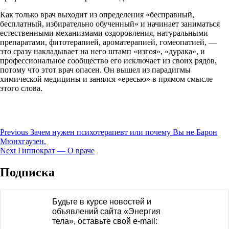
Как только врач выходит из определения «бесправный,
бесплатный, избирательно обученный» и начинает заниматься
естественными механизмами оздоровления, натуральными
препаратами, фитотерапией, ароматерапией, гомеопатией, —
это сразу накладывает на него штамп «изгоя», «дурака», и
профессиональное сообщество его исключает из своих рядов,
потому что этот врач опасен. Он вышел из парадигмы
химической медицины и занялся «ересью» в прямом смысле
этого слова.
Навигация
Previous
Previous
Зачем нужен психотерапевт или почему Вы не Барон
post:
Мюнхгаузен.
по
Next
Next
Гиппократ — О враче
записям
post:
Подписка
Будьте в курсе новостей и
объявлений сайта «Энергия
тела», оставьте свой e-mail: