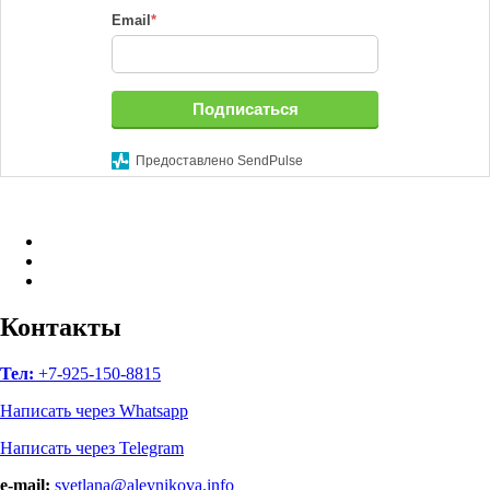
Email
*
Подписаться
Предоставлено SendPulse
Facebook
Instagram
B17
—
Сайт
Контакты
психологов
Тел:
+7-925-150-8815
Написать через Whatsapp
Написать через Telegram
e-mail:
svetlana@aleynikova.info