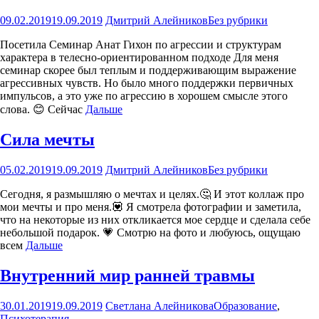
09.02.2019
19.09.2019
Дмитрий Алейников
Без рубрики
Посетила Семинар Анат Гихон по агрессии и структурам
характера в телесно-ориентированном подходе Для меня
семинар скорее был теплым и поддерживающим выражение
агрессивных чувств. Но было много поддержки первичных
импульсов, а это уже по агрессию в хорошем смысле этого
слова. 😊 Сейчас
Дальше
Сила мечты
05.02.2019
19.09.2019
Дмитрий Алейников
Без рубрики
Сегодня, я размышляю о мечтах и целях.🤔 И этот коллаж про
мои мечты и про меня.💟 Я смотрела фотографии и заметила,
что на некоторые из них откликается мое сердце и сделала себе
небольшой подарок. 💗 Смотрю на фото и любуюсь, ощущаю
всем
Дальше
Внутренний мир ранней травмы
30.01.2019
19.09.2019
Светлана Алейникова
Образование
,
Психотерапия