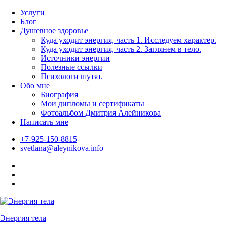
Skip
Услуги
to
Блог
content
Душевное здоровье
Куда уходит энергия, часть 1. Исследуем характер.
Куда уходит энергия, часть 2. Заглянем в тело.
Источники энергии
Полезные ссылки
Психологи шутят.
Обо мне
Биография
Мои дипломы и сертификаты
Фотоальбом Дмитрия Алейникова
Написать мне
+7-925-150-8815
svetlana@aleynikova.info
Facebook
Instagram
B17
—
Сайт
психологов
Энергия тела