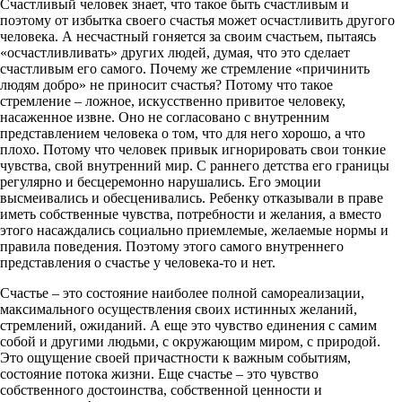
Счастливый человек знает, что такое быть счастливым и
поэтому от избытка своего счастья может осчастливить другого
человека. А несчастный гоняется за своим счастьем, пытаясь
«осчастливливать» других людей, думая, что это сделает
счастливым его самого. Почему же стремление «причинить
людям добро» не приносит счастья? Потому что такое
стремление – ложное, искусственно привитое человеку,
насаженное извне. Оно не согласовано с внутренним
представлением человека о том, что для него хорошо, а что
плохо. Потому что человек привык игнорировать свои тонкие
чувства, свой внутренний мир. С раннего детства его границы
регулярно и бесцеремонно нарушались. Его эмоции
высмеивались и обесценивались. Ребенку отказывали в праве
иметь собственные чувства, потребности и желания, а вместо
этого насаждались социально приемлемые, желаемые нормы и
правила поведения. Поэтому этого самого внутреннего
представления о счастье у человека-то и нет.
Счастье – это состояние наиболее полной самореализации,
максимального осуществления своих истинных желаний,
стремлений, ожиданий. А еще это чувство единения с самим
собой и другими людьми, с окружающим миром, с природой.
Это ощущение своей причастности к важным событиям,
состояние потока жизни. Еще счастье – это чувство
собственного достоинства, собственной ценности и