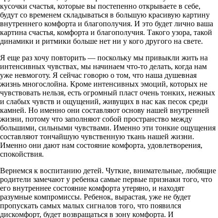
кусочки счастья, которые вы постепенно открываете в себе,
будут со временем складываться в большую красивую картину
внутреннего комфорта и благополучия. И это будет лично ваша
картина счастья, комфорта и благополучия. Такого узора, такой
динамики и ритмики больше нет ни у кого другого на свете.
Я еще раз хочу повторить — поскольку мы привыкли жить на
интенсивных чувствах, мы начинаем что-то делать, когда нам
уже невмоготу. Я сейчас говорю о том, что наша душевная
жизнь многослойна. Кроме интенсивных эмоций, которых не
чувствовать нельзя, есть огромный пласт очень тонких, нежных
и слабых чувств и ощущений, живущих в нас как песок среди
камней. Но именно они составляют основу нашей внутренней
жизни, потому что заполняют собой пространство между
большими, сильными чувствами. Именно эти тонкие ощущения
составляют тончайшую чувственную ткань нашей жизни.
Именно они дают нам состояние комфорта, удовлетворения,
спокойствия.
Вернемся к воспитанию детей. Чуткие, внимательные, любящие
родители замечают у ребенка самые первые признаки того, что
его внутреннее состояние комфорта утеряно, и находят
разумные компромиссы. Ребенок, вырастая, уже не будет
пропускать самых малых сигналов того, что появился
дискомфорт, будет возвращаться в зону комфорта. И