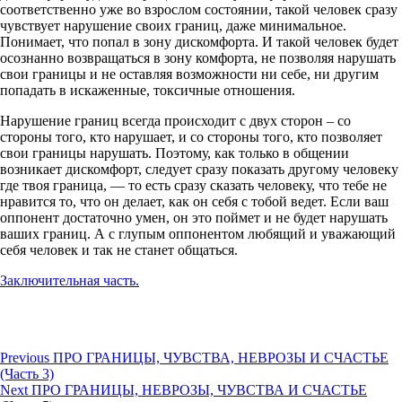
соответственно уже во взрослом состоянии, такой человек сразу
чувствует нарушение своих границ, даже минимальное.
Понимает, что попал в зону дискомфорта. И такой человек будет
осознанно возвращаться в зону комфорта, не позволяя нарушать
свои границы и не оставляя возможности ни себе, ни другим
попадать в искаженные, токсичные отношения.
Нарушение границ всегда происходит с двух сторон – со
стороны того, кто нарушает, и со стороны того, кто позволяет
свои границы нарушать. Поэтому, как только в общении
возникает дискомфорт, следует сразу показать другому человеку
где твоя граница, — то есть сразу сказать человеку, что тебе не
нравится то, что он делает, как он себя с тобой ведет. Если ваш
оппонент достаточно умен, он это поймет и не будет нарушать
ваших границ. А с глупым оппонентом любящий и уважающий
себя человек и так не станет общаться.
Заключительная часть.
Навигация
Previous
Previous
ПРО ГРАНИЦЫ, ЧУВСТВА, НЕВРОЗЫ И СЧАСТЬЕ
post:
(Часть 3)
по
Next
Next
ПРО ГРАНИЦЫ, НЕВРОЗЫ, ЧУВСТВА И СЧАСТЬЕ