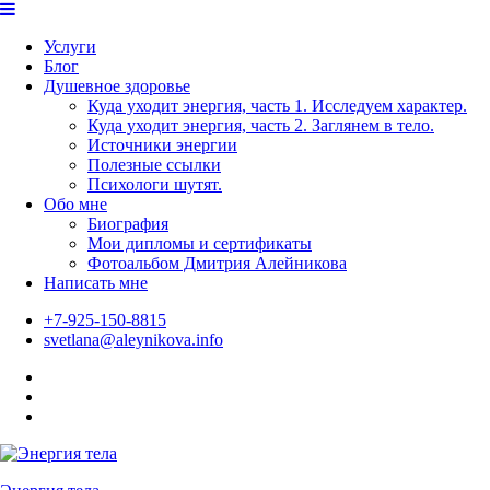
Skip
to
Услуги
content
Блог
Душевное здоровье
Куда уходит энергия, часть 1. Исследуем характер.
Куда уходит энергия, часть 2. Заглянем в тело.
Источники энергии
Полезные ссылки
Психологи шутят.
Обо мне
Биография
Мои дипломы и сертификаты
Фотоальбом Дмитрия Алейникова
Написать мне
+7-925-150-8815
svetlana@aleynikova.info
Facebook
Instagram
B17
—
Сайт
психологов