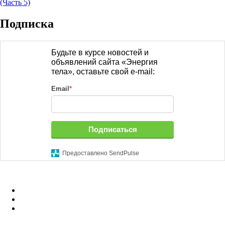
записям
post:
(Часть 5)
Подписка
Будьте в курсе новостей и
объявлений сайта «Энергия
тела», оставьте свой e-mail:
Email
*
Подписаться
Предоставлено SendPulse
Facebook
Instagram
B17
—