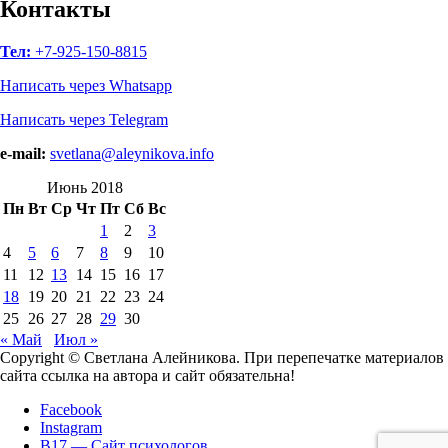
Сайт
Контакты
психологов
Тел:
+7-925-150-8815
Написать через Whatsapp
Написать через Telegram
e-mail:
svetlana@aleynikova.info
Июнь 2018
Пн
Вт
Ср
Чт
Пт
Сб
Вс
1
2
3
4
5
6
7
8
9
10
11
12
13
14
15
16
17
18
19
20
21
22
23
24
25
26
27
28
29
30
« Май
Июл »
Copyright © Светлана Алейникова. При перепечатке материалов
сайта ссылка на автора и сайт обязательна!
Facebook
Instagram
B17 — Сайт психологов