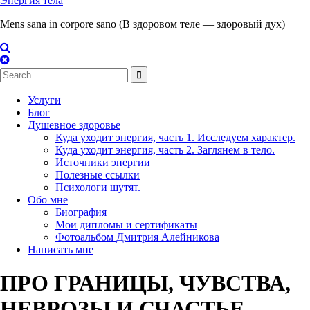
Энергия тела
Mens sana in corpore sano (В здоровом теле — здоровый дух)
Search
for:
Услуги
Блог
Душевное здоровье
Куда уходит энергия, часть 1. Исследуем характер.
Куда уходит энергия, часть 2. Заглянем в тело.
Источники энергии
Полезные ссылки
Психологи шутят.
Обо мне
Биография
Мои дипломы и сертификаты
Фотоальбом Дмитрия Алейникова
Написать мне
ПРО ГРАНИЦЫ, ЧУВСТВА,
НЕВРОЗЫ И СЧАСТЬЕ