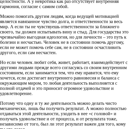
целостности. А у невротика как раз отсутствует внутренняя
гармония, согласие с самим собой.
Можно помогать другим людям, когда ведущей мотивацией
является навязанное чувство долга, и ответственности за весь
мир. А если ты не чувствуешь ответственности за ближнего
своего, ты должен испытывать вину и стыд. Для государства это
чрезвычайно выгодная идеология, но для личности – это путь к
болезни и несчастью. Человек не в состоянии помочь другому,
если не может помочь себе сам, не в состоянии осчастливить
другого, если сам несчастен.
Но если человек любит себя, живет, работает, взаимодействует с
другими людьми прежде всего согласуясь со своим внутренним
состоянием, если занимается тем, что ему нравится, что ему
хочется, если достигает внутреннего равновесия и баланса с
окружающим миром, то любая деятельность выполняется с
полной отдачей и это приносит огромное удовольствие и
удовлетворение.
Потому что одну и ту же деятельность можно делать чисто
механически, лишь бы получить результат. А можно полностью
отдаваться этой деятельности, уходить в нее «с головой» и
получать удовольствие и от процесса, и от результата тоже,
независимо от того, был ли этот результат важен для того, кому