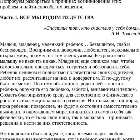
Попробуем разобраться в причинах возникновения этих
проблем и найти способы их решения.
Часть 1. ВСЕ МЫ РОДОМ ИЗ ДЕТСТВА
«Счастлив тот, кто счастлив у себя дома».
Л.Н. Толстой
Малыш, младенец, маленький ребенок… Беззащитен, слаб и
беспомощен. Восприимчив, доверчив, любопытен, максимально
открыт миру, но вместе с тем очень уязвим. Без родителей
малышу не выжить никак. Младенец еще слишком мал, чтобы
самостоятельно прокормиться, согреться и обезопасить себя.
Ребенок целиком и полностью полагается на своих родителей,
любит их, рассчитывает на них и доверяет им. И по-другому
быть не может. Поэтому обязанность родителей – опекать
ребенка, окружить его любовью, заботой, вниманием и теплом.
Создать благоприятную среду для естественного физического
роста и психоэмоционального развития. Но только до той поры,
пока ребенок, повзрослев, не будет в состоянии самостоятельно
выживать в окружающем мире, опираться на самого себя как
физически, то есть на свои ноги, так и морально – принимать
решения и нести за них ответственность.
Но так должно быть в идеале, когда в семье царит любовь,
уважение и взаимопонимание, когда ребенок желанный, когда