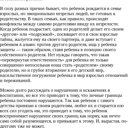
В силу разных причин бывает, что ребенок рождается в семье
взрослых, но эмоционально незрелых людей, не готовых к
родительству. В таких семьях, как правило, происходят
конфликты между самими родителями ввиду их незрелости.
Когда ребенок подрастает, один из родителей делает его своим
«другом» или «подружкой», посвящает его в свои взрослые
тайны, жалуется ему на своего партнера, и даже вступает с
ребенком в альянс против другого родителя, ища у ребенка
защиты — таким образом, ставя ребенка в позицию своего
собственного родителя. Нет нужды говорить, что такая
«перевернутая ответственность» для ребенка не только
совершенно непосильная ноша стать «родителем» своему
родителю, но и грубое вторжение в его детский мир,
насильственное погружение ребенка в мир взрослых отношений
и переживаний.
Можно долго рассуждать о нарушениях и искажениях в
воспитании, но все это приводит к тому, что личные границы
ребенка постоянно нарушаются. Так как ребенок с самого
детства привязан к своим родителям, любит их и старается изо
всех сил угодить им, это приводит к тому, что ребенок
воспринимает нарушение своих границ как норму, как нечто
само собой разумеющееся, и привыкает к этому. И, вырастая, по-
другому уже не может.