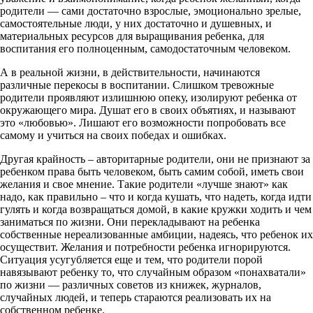
родители — сами достаточно взрослые, эмоционально зрелые,
самостоятельные люди, у них достаточно и душевных, и
материальных ресурсов для выращивания ребенка, для
воспитания его полноценным, самодостаточным человеком.
А в реальной жизни, в действительности, начинаются
различные перекосы в воспитании. Слишком тревожные
родители проявляют излишнюю опеку, изолируют ребенка от
окружающего мира. Душат его в своих объятиях, и называют
это «любовью». Лишают его возможности попробовать все
самому и учиться на своих победах и ошибках.
Другая крайность – авторитарные родители, они не признают за
ребенком права быть человеком, быть самим собой, иметь свои
желания и свое мнение. Такие родители «лучше знают» как
надо, как правильно – что и когда кушать, что надеть, когда идти
гулять и когда возвращаться домой, в какие кружки ходить и чем
заниматься по жизни. Они перекладывают на ребенка
собственные нереализованные амбиции, надеясь, что ребенок их
осуществит. Желания и потребности ребенка игнорируются.
Ситуация усугубляется еще и тем, что родители порой
навязывают ребенку то, что случайным образом «понахватали»
по жизни — различных советов из книжек, журналов,
случайных людей, и теперь стараются реализовать их на
собственном ребенке.