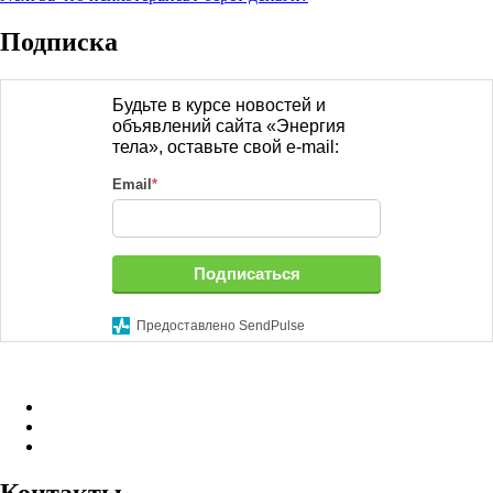
записям
post:
Подписка
Будьте в курсе новостей и
объявлений сайта «Энергия
тела», оставьте свой e-mail:
Email
*
Подписаться
Предоставлено SendPulse
Facebook
Instagram
B17
—
Сайт
Контакты