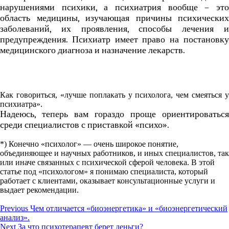
нарушениями психики, а психиатрия вообще – это
область медицины, изучающая причины психических
заболеваний, их проявления, способы лечения и
предупреждения. Психиатр имеет право на постановку
медицинского диагноза и назначение лекарств.
Как говориться, «лучше поплакать у психолога, чем смеяться у
психиатра».
Надеюсь, теперь вам гораздо проще ориентироваться
среди специалистов с приставкой «психо».
*) Конечно «психолог» — очень широкое понятие,
объединяющее и научных работников, и иных специалистов, так
или иначе связанных с психической сферой человека. В этой
статье под «психологом» я понимаю специалиста, который
работает с клиентами, оказывает консультационные услуги и
выдает рекомендации.
Навигация
Previous
Previous
Чем отличается «биоэнергетика» и «биоэнергетический
post:
анализ».
по
Next
Next
За что психотерапевт берет деньги?