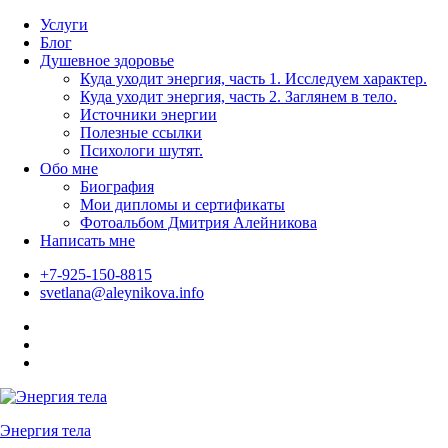
Skip
Услуги
to
Блог
content
Душевное здоровье
Куда уходит энергия, часть 1. Исследуем характер.
Куда уходит энергия, часть 2. Заглянем в тело.
Источники энергии
Полезные ссылки
Психологи шутят.
Обо мне
Биография
Мои дипломы и сертификаты
Фотоальбом Дмитрия Алейникова
Написать мне
+7-925-150-8815
svetlana@aleynikova.info
Facebook
Instagram
B17
—
Сайт
психологов
Энергия тела