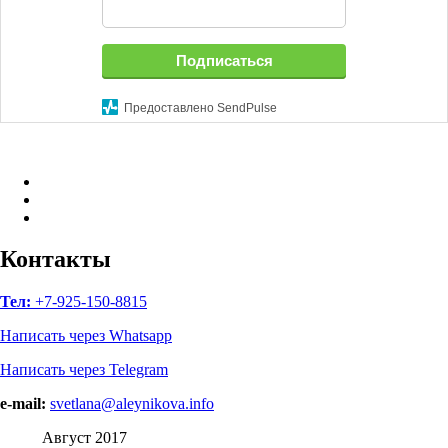
Подписаться
Предоставлено SendPulse
Facebook
Instagram
B17
—
Сайт
Контакты
психологов
Тел:
+7-925-150-8815
Написать через Whatsapp
Написать через Telegram
e-mail:
svetlana@aleynikova.info
Август 2017