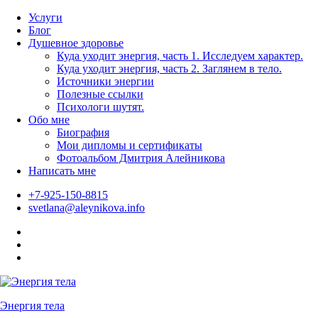
Skip
Услуги
to
Блог
content
Душевное здоровье
Куда уходит энергия, часть 1. Исследуем характер.
Куда уходит энергия, часть 2. Заглянем в тело.
Источники энергии
Полезные ссылки
Психологи шутят.
Обо мне
Биография
Мои дипломы и сертификаты
Фотоальбом Дмитрия Алейникова
Написать мне
+7-925-150-8815
svetlana@aleynikova.info
Facebook
Instagram
B17
—
Сайт
психологов
Энергия тела