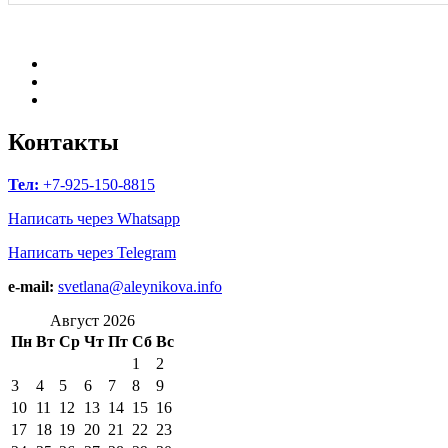
Facebook
Instagram
B17
—
Сайт
Контакты
психологов
Тел:
+7-925-150-8815
Написать через Whatsapp
Написать через Telegram
e-mail:
svetlana@aleynikova.info
Август 2026
Пн
Вт
Ср
Чт
Пт
Сб
Вс
1
2
3
4
5
6
7
8
9
10
11
12
13
14
15
16
17
18
19
20
21
22
23