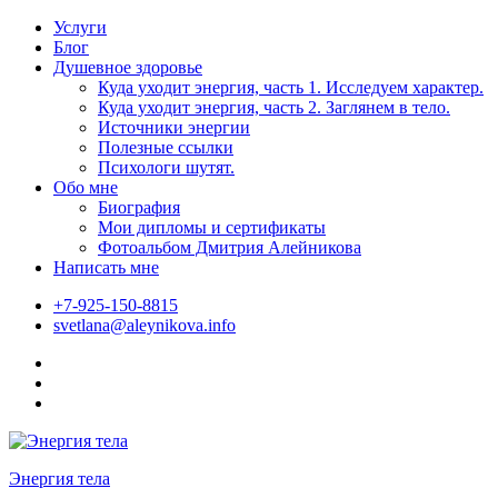
Skip
Услуги
to
Блог
content
Душевное здоровье
Куда уходит энергия, часть 1. Исследуем характер.
Куда уходит энергия, часть 2. Заглянем в тело.
Источники энергии
Полезные ссылки
Психологи шутят.
Обо мне
Биография
Мои дипломы и сертификаты
Фотоальбом Дмитрия Алейникова
Написать мне
+7-925-150-8815
svetlana@aleynikova.info
Facebook
Instagram
B17
—
Сайт
психологов
Энергия тела