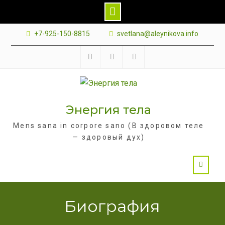
Skip
+7-925-150-8815
svetlana@aleynikova.info
to
content
Facebook
Instagram
B17
—
Сайт
Энергия тела
психологов
Mens sana in corpore sano (В здоровом теле
— здоровый дух)
Биография